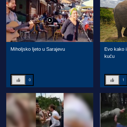
Miholjsko ljeto u Sarajevu
Evo kako i
kuću
0
1