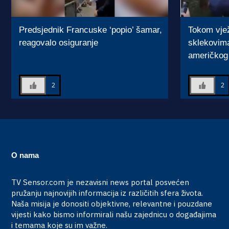
Predsjednik Francuske ‘popio’ šamar,
Tokom vjež
reagovalo osiguranje
sklekovim
američkog 
2
2
O nama
TV Sensor.com je nezavisni news portal posvećen
pružanju najnovijih informacija iz različitih sfera života.
Naša misija je donositi objektivne, relevantne i pouzdane
vijesti kako bismo informirali našu zajednicu o događajima
i temama koje su im važne.