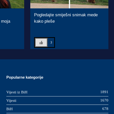
Pogledajte smiješni snimak mede
e moja
kako pleše
3
Popularne kategorije
1891
Vijesti iz BiH
1670
Vijesti
678
BiH