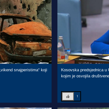
 „vikend snajperistima“ koji
Kosovska predsjednica u 
kojim je osvojila društven
1