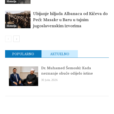
Historija
Ubijanje hiljada Albanaca od Kičeva do
Peći: Masakr u Baru u tajnim
jugoslavenskim izvorima
Historija
POPULARNO
AKTUELNO
Dr. Muhamed Šemoski: Kada
neznanje obuče odijelo istine
30 Jula, 2026