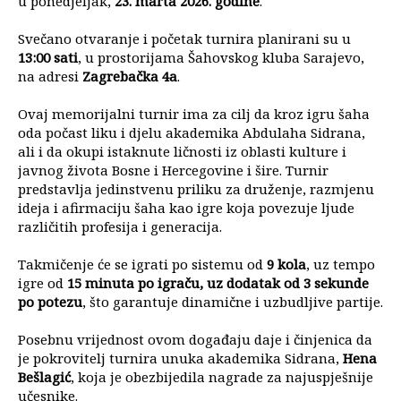
u ponedjeljak,
23. marta 2026. godine
.
Svečano otvaranje i početak turnira planirani su u
13:00 sati
, u prostorijama Šahovskog kluba Sarajevo,
na adresi
Zagrebačka 4a
.
Ovaj memorijalni turnir ima za cilj da kroz igru šaha
oda počast liku i djelu akademika Abdulaha Sidrana,
ali i da okupi istaknute ličnosti iz oblasti kulture i
javnog života Bosne i Hercegovine i šire. Turnir
predstavlja jedinstvenu priliku za druženje, razmjenu
ideja i afirmaciju šaha kao igre koja povezuje ljude
različitih profesija i generacija.
Takmičenje će se igrati po sistemu od
9 kola
, uz tempo
igre od
15 minuta po igraču, uz dodatak od 3 sekunde
po potezu
, što garantuje dinamične i uzbudljive partije.
Posebnu vrijednost ovom događaju daje i činjenica da
je pokrovitelj turnira unuka akademika Sidrana,
Hena
Bešlagić
, koja je obezbijedila nagrade za najuspješnije
učesnike.