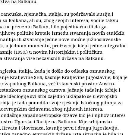
rstva na Balkanu.
rancuska, Njemačka, Italija, su podržavale Rusiju i
sa Balkana, ali su, zbog svojih interesa, vodile takvu
ka ne preuzmu Balkan, bilo pojedinačno ili da ga
njihove politike kretale između stvaranja novih etničkih
anlija ili stvaranje jedne nove moćne južnoslavenske
tok, u jednom momentu, proizveo je ideju jedne integralne
asnije (1990,) u novim historijskim i političkim
ja stvaranja više nezavisnih država na Balkanu.
gleska, Italija, kada je došlo do odlaska osmanskog
nje Kraljevine SHS, kasnije Kraljevine Jugoslavije, koja je
 zapadnog Balkana, već i slavenski prostor Austro-
nestankom osmanskog carstva. Jačanje tadašnje Srbije i
ke ideologije svi Srbi zajedno uklapalo se u evropsko
rbija je tada ponudila svoje rješenje Istočnog pitanja za
noevropskim državama zbog njihovih interesa.
ondašnje zapadnoevropske države bio je i njihov interes
Austro-Ugarske i Rusije na Balkanu. Nije srbijansko
, Hrvata i Slovenaca, kasnije prvu i drugu Jugoslaviju,
itika zapadno-evropskih država. Ista situacija je bila i u