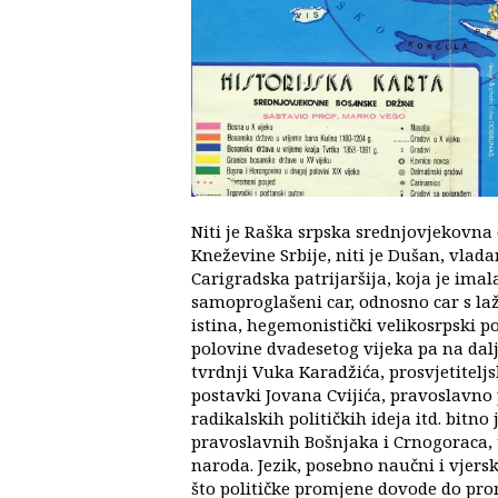
Niti je Raška srpska srednjovjekovna
Kneževine Srbije, niti je Dušan, vlada
Carigradska patrijaršija, koja je imal
samoproglašeni car, odnosno car s la
istina, hegemonistički velikosrpski pol
polovine dvadesetog vijeka pa na dalj
tvrdnji Vuka Karadžića, prosvjetitelj
postavki Jovana Cvijića, pravoslavno 
radikalskih političkih ideja itd. bitno 
pravoslavnih Bošnjaka i Crnogoraca, t
naroda. Jezik, posebno naučni i vjersk
što političke promjene dovode do pro