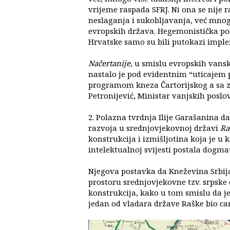
vrijeme raspada SFRJ. Ni ona se nije
neslaganja i sukobljavanja, već mnog
evropskih država. Hegemonistička pol
Hrvatske samo su bili putokazi imple
Načertanije
, u smislu evropskih vansk
nastalo je pod evidentnim “uticajem p
programom kneza Čartorijskog a sa z
Petronijević, Ministar vanjskih poslov
2. Polazna tvrdnja Ilije Garašanina da
razvoja u srednjovjekovnoj državi
Ra
konstrukcija i izmišljotina koja je u 
intelektualnoj svijesti postala dogmat
Njegova postavka da Kneževina Srbija 
prostoru srednjovjekovne tzv. srpske
konstrukcija, kako u tom smislu da je
jedan od vladara države Raške bio car