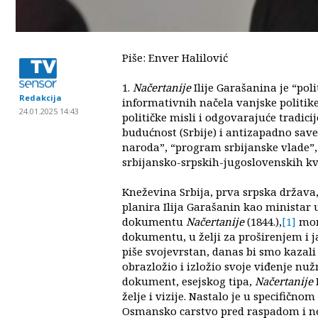
Piše: Enver Halilović
1.
Načertanije
Ilije Garašanina je “poli
Redakcija
informativnih načela vanjske politike
24.01.2025 14:43
političke misli i odgovarajuće tradicij
budućnost (Srbije) i antizapadno sav
naroda”, “program srbijanske vlade”
srbijansko-srpskih-jugoslovenskih kva
Kneževina Srbija, prva srpska država, 
planira Ilija Garašanin kao ministar
dokumentu
Načertanije
(1844.),
[1]
mora
dokumentu, u želji za proširenjem i 
piše svojevrstan, danas bi smo kazali
obrazložio i izložio svoje viđenje nuž
dokument, esejskog tipa,
Načertanije
želje i vizije. Nastalo je u specifič
Osmansko carstvo pred raspadom i n