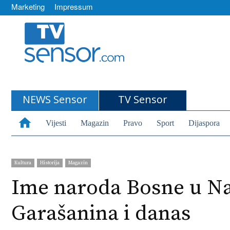
Marketing
Impressum
TVSensor
NEWS Sensor
TV Sensor
Vijesti
Magazin
Pravo
Sport
Dijaspora
Kultura
Historija
Magazin
Ime naroda Bosne u Nač
Garašanina i danas