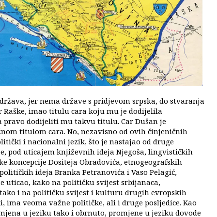
 država, jer nema države s pridjevom srpska, do stvaranja
r Raške, imao titulu cara koju mu je dodijelila
a pravo dodijeliti mu takvu titulu. Car Dušan je
žnom titulom cara. No, nezavisno od ovih činjeničnih
itički i nacionalni jezik, što je nastajao od druge
e, pod uticajem književnih ideja Njegoša, lingvističkih
ske koncepcije Dositeja Obradovića, etnogeografskih
političkih ideja Branka Petranovića i Vaso Pelagić,
je uticao, kako na političku svijest srbijanaca,
ako i na političku svijest i kulturu drugih evropskih
i, ima veoma važne političke, ali i druge posljedice. Kao
mjena u jeziku tako i obrnuto, promjene u jeziku dovode