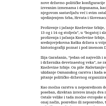
nove državno-političke konfiguracije
izvesnim izmenama i dopunama, kao p
njegovom sastavljaču već i svim ostal
ujedinjenjem Srba, Hrvata i Slovenac
Proširenje i jačanje Kneževine Srbije
13-og i 14-og stoljeća”, u “bogatoj i sl
proširenja i jačanja Kneževine Srbije,
srednjovjekovna Raška država u vrije
historiografiji poznat i pod imenom D
Ilija Garašanin, “jedan od najvećih i n
i državnika devetnaestog veka”, ne ra
Kneževine Srbije. On piše
Načertanije
ukidanje Osmanskog carstva i kada se 
pitanje političko-državnog organizir
Kao moćna carstva u neposrednom do
poseban, direktan interes imaju dva 
Ostale velike i tada moćne evropske si
onaj način, posredno ili neposredno, 