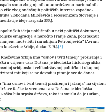
 raspala samo zbog njenih unutardržavno-nacionalnih
o više zbog ondašnjih političkih interesa zapadno-
itika Slobodana Miloševića i secesionizam Slovenije i
mentacije ideje raspada SFRJ.
opolitičkih ideja uobličenih u neki politički dokument,
oljske emigracije. a naroćito Franje Zaha, podstaknut
nanjem, može biti i saradnjom Petronijevića” (Avram
a kneževine Srbije, dodao E. H.).
[3]
 Kneževina Srbija ima “osnov i tvrd temelj” proširenja i
ška
u vrijeme cara Dušana je ideološka historiografska
kasnijoj srbijanskoj velikodržavnoj političkoj i ukupnoj
izirani mit koji se ne dovodi u pitanje sve do danas.
“ima osnov i tvrd temelj proširenja i jačanja” na cijelom
 države Raške iz vremena cara Dušana je ideološka
 Raška bila srpska država, tako i u smislu da je Dušan,
.