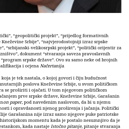
tički”, “geopolitički projekt”, “prijedlog formativnih
 Kneževine Srbije”, “najvjerodostojniji izraz srpske
e”, “srbijanski-velikosrpski projekt”, “politički orijentir za
ezništvo”, dokument “stvaranja saveza pravoslavnih
, “program srpske države”. Ovo su samo neke od brojnih
lifikacija i ocjena
Načertanija
.
koja je tek nastala, o kojoj govori i čiju budućnost
 unutarnjih poslova Kneževine Srbije, u svom političkom
 se proširiti i ojačati. U tom njegovom političkom
jačanjem prve srpske države, Kneževine Srbije, Garašanin
 n
on paper
, pod navedenim naslovom, da bi u njemu
nosti i opravdanosti njenog proširenja i jačanja. Politički
Ilije Garašanina nije izraz samo njegove puke patriotske
nom historijskom momentu kada je postalo nesumnjivo da je
estankom, kada nastaje
Istočno pitanje
, pitanje stvaranja