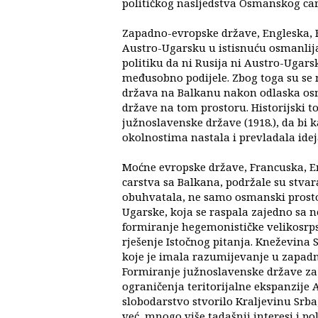
političkog nasljedstva Osmanskog ca
Zapadno-evropske države, Engleska, F
Austro-Ugarsku u istisnuću osmanlija 
politiku da ni Rusija ni Austro-Ugars
međusobno podijele. Zbog toga su se 
država na Balkanu nakon odlaska osm
države na tom prostoru. Historijski 
južnoslavenske države (1918.), da bi k
okolnostima nastala i prevladala ide
Moćne evropske države, Francuska, En
carstva sa Balkana, podržale su stvara
obuhvatala, ne samo osmanski prostor
Ugarske, koja se raspala zajedno sa 
formiranje hegemonističke velikosrps
rješenje Istočnog pitanja. Kneževina S
koje je imala razumijevanje u zapad
Formiranje južnoslavenske države za 
ograničenja teritorijalne ekspanzije 
slobodarstvo stvorilo Kraljevinu Srba
već, mnogo više tadašnji interesi i pol