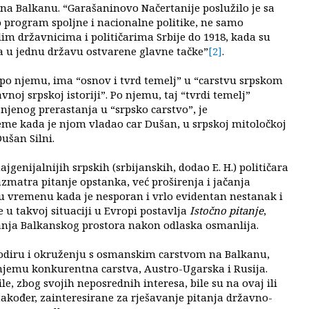
 na Balkanu. “Garašaninovo Načertanije poslužilo je sa
rogram spoljne i nacionalne politike, ne samo
im državnicima i političarima Srbije do 1918, kada su
a u jednu državu ostvarene glavne tačke”
[2]
.
, po njemu, ima “osnov i tvrd temelj” u “carstvu srpskom
avnoj srpskoj istoriji”. Po njemu, taj “tvrdi temelj”
 njenog prerastanja u “srpsko carstvo”, je
me kada je njom vladao car Dušan, u srpskoj mitoločkoj
ušan Silni.
ajgenijalnijih srpskih (srbijanskih, dodao E. H.) političara
zmatra pitanje opstanka, već proširenja i jačanja
u vremenu kada je nesporan i vrlo evidentan nestanak i
u takvoj situaciji u Evropi postavlja
Istočno pitanje
,
anja Balkanskog prostora nakon odlaska osmanlija.
diru i okruženju s osmanskim carstvom na Balkanu,
njemu konkurentna carstva, Austro-Ugarska i Rusija.
le, zbog svojih neposrednih interesa, bile su na ovaj ili
također, zainteresirane za rješavanje pitanja državno-