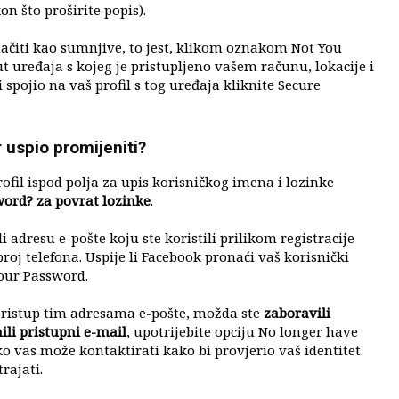
 što proširite popis).
ačiti kao sumnjive, to jest, klikom oznakom Not You
put uređaja s kojeg je pristupljeno vašem računu, lokacije i
spojio na vaš profil s tog uređaja kliknite Secure
r uspio promijeniti?
rofil ispod polja za upis korisničkog imena i lozinke
word? za povrat lozinke
.
i adresu e-pošte koju ste koristili prilikom registracije
roj telefona. Uspije li Facebook pronaći vaš korisnički
our Password.
pristup tim adresama e-pošte, možda ste
zaboravili
ili pristupni e-mail
, upotrijebite opciju No longer have
ko vas može kontaktirati kako bi provjerio vaš identitet.
rajati.