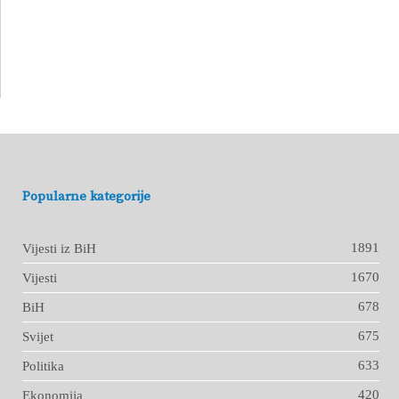
Popularne kategorije
1891
Vijesti iz BiH
1670
Vijesti
678
BiH
675
Svijet
633
Politika
420
Ekonomija