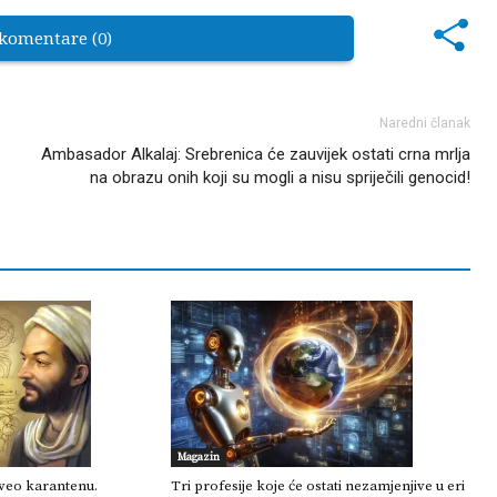
 komentare (0)
Naredni članak
Ambasador Alkalaj: Srebrenica će zauvijek ostati crna mrlja
na obrazu onih koji su mogli a nisu spriječili genocid!
Magazin
 uveo karantenu.
Tri profesije koje će ostati nezamjenjive u eri