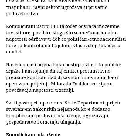
dok više od 550 tvrtki u državnom vlasništvu i
“napuhani” javni sektor ugrožavaju privatno
poduzetništvo.
Komplicirani ustroj BiH također odvraća inozemne
investitore, posebice stoga što se međunacionalne
napetosti održavaju dok se političari-etnonacionalisti
bore za kontrolu nad tijelima vlasti, stoji također u
analizi.
Navedena je i ocjena kako postupci vlasti Republike
Srpske i nastojanja da taj entitet protuustavno
preuzme kontrolu nad državnom imovinom, kao i
opetovane prijetnje Milorada Dodika secesijom,
povećavaju napetosti u zemlji.
Svi ti postupci, upozorava State Department, prijete
stvaranjem zakonskih nejasnoća koje dodatno
kompliciraju poslovno okruženje, ugrožavaju
gospodarstvo i ometaju ulaganja.
Komplicirano okruženje