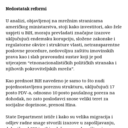
Nedostatak reformi
U analizi, objavljenoj na mrežnim stranicama
američkog ministarstva, stoji kako investitori, ako žele
uspjeti u BiH, moraju prevladati značajne izazove
uključujući endemsku korupciju, složene zakonske i
regulatorne okvire i strukture vlasti, netransparentne
poslovne procedure, nedovoljnu zaštitu imovinskih
prava kao i slab pravosudni sustav koji je pod
utjecajem “etnonacionalističkih političkih stranaka i
njihovih pokroviteljskih mreža”.
Kao prednost BiH navedeno je samo to što nudi
pojednostavljenu poreznu strukturu, uključujući 17
posto PDV-a, odnosno 10 posto paušalnog poreza na
dohodak, no zato poslodavci snose veliki teret za
socijalne doprinose, prenosi Hina.
State Department ističe i kako su velika migracija i
odljev radne snage stvorili izazove u zapošljavanju,