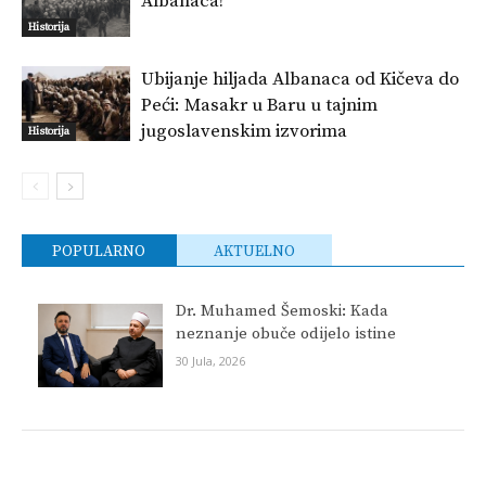
Albanaca!
Historija
Ubijanje hiljada Albanaca od Kičeva do
Peći: Masakr u Baru u tajnim
jugoslavenskim izvorima
Historija
POPULARNO
AKTUELNO
Dr. Muhamed Šemoski: Kada
neznanje obuče odijelo istine
30 Jula, 2026