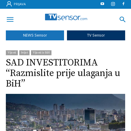
PRIJAVA
NEWS Sensor
TV Sensor
Vijesti
Svijet
Vijesti iz BiH
SAD INVESTITORIMA
“Razmislite prije ulaganja u
BiH”