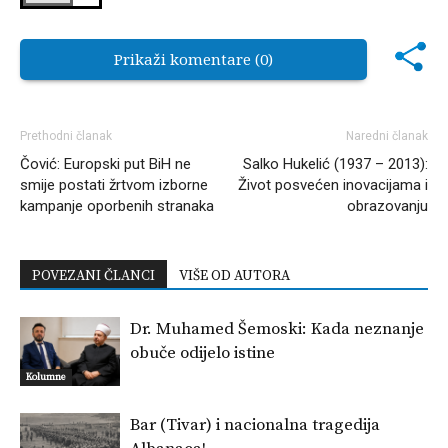
Prikaži komentare (0)
Prethodni članak
Naredni članak
Čović: Europski put BiH ne
Salko Hukelić (1937 – 2013):
smije postati žrtvom izborne
Život posvećen inovacijama i
kampanje oporbenih stranaka
obrazovanju
POVEZANI ČLANCI
VIŠE OD AUTORA
Dr. Muhamed Šemoski: Kada neznanje
obuče odijelo istine
Kolumne
Bar (Tivar) i nacionalna tragedija