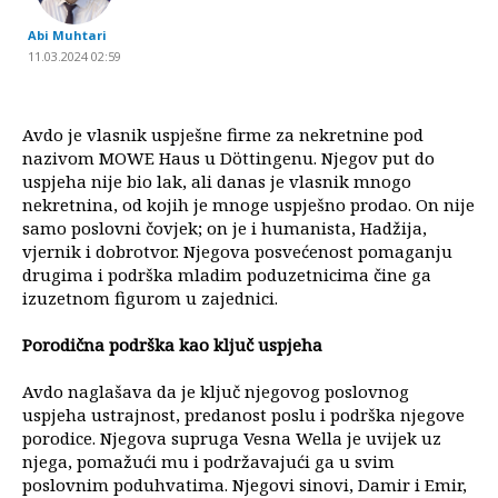
Abi Muhtari
11.03.2024 02:59
Avdo je vlasnik uspješne firme za nekretnine pod
nazivom MOWE Haus u Döttingenu. Njegov put do
uspjeha nije bio lak, ali danas je vlasnik mnogo
nekretnina, od kojih je mnoge uspješno prodao. On nije
samo poslovni čovjek; on je i humanista, Hadžija,
vjernik i dobrotvor. Njegova posvećenost pomaganju
drugima i podrška mladim poduzetnicima čine ga
izuzetnom figurom u zajednici.
Porodična podrška kao ključ uspjeha
Avdo naglašava da je ključ njegovog poslovnog
uspjeha ustrajnost, predanost poslu i podrška njegove
porodice. Njegova supruga Vesna Wella je uvijek uz
njega, pomažući mu i podržavajući ga u svim
poslovnim poduhvatima. Njegovi sinovi, Damir i Emir,