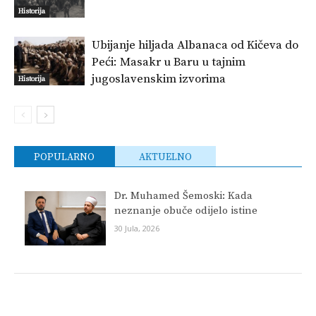
Historija
Ubijanje hiljada Albanaca od Kičeva do
Peći: Masakr u Baru u tajnim
jugoslavenskim izvorima
Historija
POPULARNO
AKTUELNO
Dr. Muhamed Šemoski: Kada
neznanje obuče odijelo istine
30 Jula, 2026