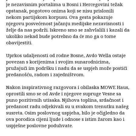
je nezavisnim portalima u Bosni i Hercegovini težak
opstanak, pogotovo onima koji se nisu prislonili
nekom partijskom korpusu. Ova gesta pokazuje
njegovu posvećenost jačanju medijske nezavisnosti i
želje da nas podrži. Iskreno smo se zahvlalili i kazali da
ukoliko nekad bude potrebno da će mo ga o tome
obavijestiti.
Uprkos udaljenosti od rodne Bosne, Avdo Wella ostaje
povezan s korijenima i svojim sunarodnicima,
pružajući im podršku i nadu da se uspjeh može postići
predanošću, radom i zajedništvom.
Nakon inspirativnog razgovora i obilaska MOWE Haus,
oprostili smo se od Avde i njegove supruge Vesne sa
puno pozitivnih utisaka. Njihova toplina, srdačnost i
predanost radu odjekivali su u svakom trenutku našeg
susreta. Osim poslovnog uspjeha, bilo je očigledno da
ova porodica cijeni ljude i odnose s istim žarom kao i
uspješne poslovne poduhvate.