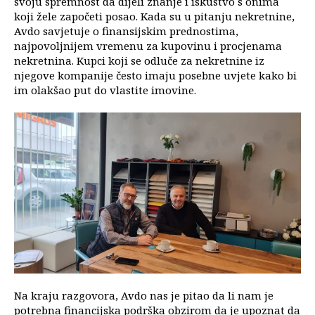
svoju spremnost da dijeli znanje i iskustvo s onima
koji žele započeti posao. Kada su u pitanju nekretnine,
Avdo savjetuje o finansijskim prednostima,
najpovoljnijem vremenu za kupovinu i procjenama
nekretnina. Kupci koji se odluče za nekretnine iz
njegove kompanije često imaju posebne uvjete kako bi
im olakšao put do vlastite imovine.
Na kraju razgovora, Avdo nas je pitao da li nam je
potrebna financijska podrška obzirom da je upoznat da