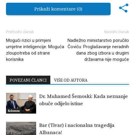
Prikaži komentare (0)
Prethodni članak
Naredni članak
Mogući rizici u primjeni
Nadležno ministarstvo poručilo
umjetne inteligencije: Moguća
Čoviću: Proglašavanje neradnih
zloupotreba od strane
dana zbog izbora u drugim
korisnika
državama nije moguće
POVEZANI ČLANCI
VIŠE OD AUTORA
Dr. Muhamed Šemoski: Kada neznanje
obuče odijelo istine
Kolumne
Bar (Tivar) i nacionalna tragedija
Albanaca!