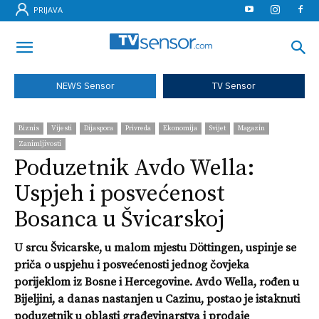
PRIJAVA
NEWS Sensor
TV Sensor
Biznis
Vijesti
Dijaspora
Privreda
Ekonomija
Svijet
Magazin
Zanimljivosti
Poduzetnik Avdo Wella:
Uspjeh i posvećenost
Bosanca u Švicarskoj
U srcu Švicarske, u malom mjestu Döttingen, uspinje se
priča o uspjehu i posvećenosti jednog čovjeka
porijeklom iz Bosne i Hercegovine. Avdo Wella, rođen u
Bijeljini, a danas nastanjen u Cazinu, postao je istaknuti
poduzetnik u oblasti građevinarstva i prodaje