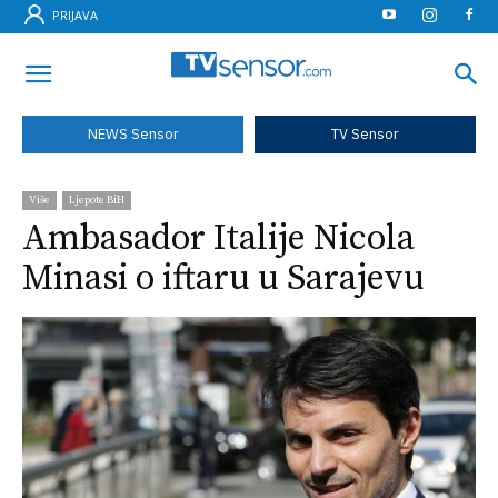
PRIJAVA
NEWS Sensor
TV Sensor
Više
Ljepote BiH
Ambasador Italije Nicola
Minasi o iftaru u Sarajevu