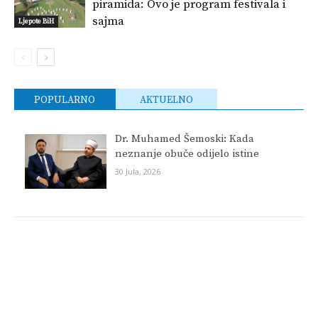
piramida: Ovo je program festivala i
sajma
Ljepote BiH
POPULARNO
AKTUELNO
Dr. Muhamed Šemoski: Kada
neznanje obuče odijelo istine
30 Jula, 2026