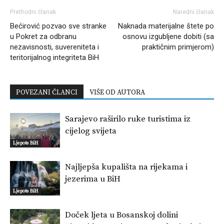
Prethodni članak
Naredni članak
Bećirović pozvao sve stranke
Naknada materijalne štete po
u Pokret za odbranu
osnovu izgubljene dobiti (sa
nezavisnosti, suvereniteta i
praktičnim primjerom)
teritorijalnog integriteta BiH
POVEZANI ČLANCI
VIŠE OD AUTORA
Sarajevo raširilo ruke turistima iz
cijelog svijeta
Ljepote BiH
Najljepša kupališta na rijekama i
jezerima u BiH
Ljepote BiH
Doček ljeta u Bosanskoj dolini