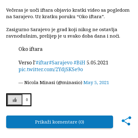
Večeras je uoči iftara objavio kratki video sa pogledom
na Sarajevo. Uz kratku poruku “Oko iftara”.
Zasigurno Sarajevo je grad koji nikog ne ostavlja
ravnodušnim, prelijep je u svako doba dana i noći.
Oko iftara
Verso l'
#iftar
#Sarajevo
#BiH
5.05.2021
pic.twitter.com/2YdjSKSe9o
— Nicola Minasi (@minasio)
May 5, 2021
0
Prikaži komentare (0)