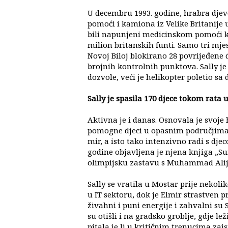
U decembru 1993. godine, hrabra djevo
pomoći i kamiona iz Velike Britanije u
bili napunjeni medicinskom pomoći ko
milion britanskih funti. Samo tri mjes
Novoj Biloj blokirano 28 povrijeđene 
brojnih kontrolnih punktova. Sally j
dozvole, veći je helikopter poletio sa
Sally je spasila 170 djece tokom rata u
Aktivna je i danas. Osnovala je svoj
pomogne djeci u opasnim područjima.
mir, a isto tako intenzivno radi s dj
godine objavljena je njena knjiga „Sun
olimpijsku zastavu s Muhammad Alije
Sally se vratila u Mostar prije nekolik
u IT sektoru, dok je Elmir strastven
živahni i puni energije i zahvalni su 
su otišli i na gradsko groblje, gdje l
pitala je li u kritičnim trenucima zais