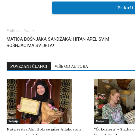
Prikaži
Prethodni članak
MATICA BOŠNJAKA SANDŽAKA: HITAN APEL SVIM
BOŠNJACIMA SVIJETA!
POVEZANI ČLANCI
VIŠE OD AUTORA
Religija
Magazin
Naša sestra Alin Hotz se jučer Allahovom
“Čokosfera” – Slatka 