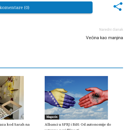
 komentare (0)
Naredni članak
Većina kao manjina
Magazin
oaza kod Sarah na
Albanci u SFRJ i BiH: Od autonomije do