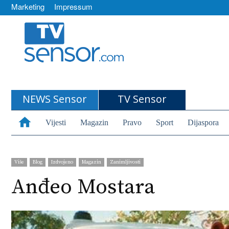
Marketing
Impressum
TVSensor
NEWS Sensor
TV Sensor
Vijesti
Magazin
Pravo
Sport
Dijaspora
Više
Blog
Izdvojeno
Magazin
Zanimljivosti
Anđeo Mostara