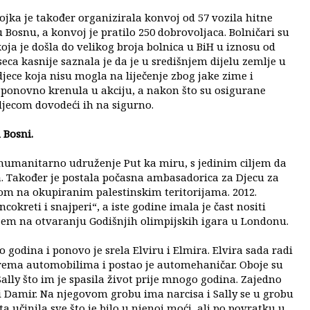
jka je također organizirala konvoj od 57 vozila hitne
 Bosnu, a konvoj je pratilo 250 dobrovoljaca. Bolničari su
ja je došla do velikog broja bolnica u BiH u iznosu od
eca kasnije saznala je da je u središnjem dijelu zemlje u
djece koja nisu mogla na liječenje zbog jake zime i
e ponovno krenula u akciju, a nakon što su osigurane
 djecom dovodeći ih na sigurno.
 Bosni.
e humanitarno udruženje Put ka miru, s jedinim ciljem da
 Također je postala počasna ambasadorica za Djecu za
ecom na okupiranim palestinskim teritorijama. 2012.
cokreti i snajperi“, a iste godine imala je čast nositi
m na otvaranju Godišnjih olimpijskih igara u Londonu.
o godina i ponovo je srela Elviru i Elmira. Elvira sada radi
 prema automobilima i postao je automehaničar. Oboje su
Sally što im je spasila život prije mnogo godina. Zajedno
eži Damir. Na njegovom grobu ima narcisa i Sally se u grobu
ta učinila sve što je bilo u njenoj moći, ali po povratku u