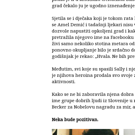
grad čekalo ju je ugodno iznenađenje
Sjetila se i dječaka koji je tokom rat
se Amel Demić i tadašnji ljekari nisu v
dozvole napustiti opkoljeni grad i kako 
pretražila njegovo ime na Facebooku i
živi samo nekoliko stotina metara od 
ponovno okupljanje bilo je srdačno do
godišnjak je rekao: „Hvala. Ne bih pr
Međutim, svi koje su spasili Sally i 
je njihova heroina prodala svo svoje z
aktivnosti.
Kako se ne bi zaboravila njena dobra dje
ime grupe dobrih ljudi iz Slovenije u ne
Becker za Nobelovu nagradu za mir, a 
Neka bude pozitivan.