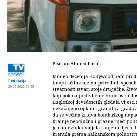
Piše: dr. Ahmed Pa​š​i​ć
Mnogo decenija Hollywood nam prodaje 
Redakcija
imaju i čitav niz natprirodnih sposobn
29.09.2020 09:45
stvarnosti stvari stoje drugačije. Ži
koji pokazuju divljenje hrabrosti i do
Engleskoj devedesetih gledala vijesti 
nekažnjeno opkoli i granatira gradove.
da su većina žrtava bombaškog napad
krajnje neodlučna i prazne riječi pol
je u dnevniku vidjela ranjenu djecu, bi
krenula prema Balkanskom poluostrvu,