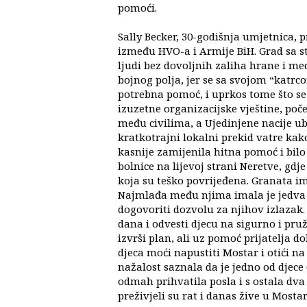
pomoći.
Sally Becker, 30-godišnja umjetnica, pr
između HVO-a i Armije BiH. Grad sa st
ljudi bez dovoljnih zaliha hrane i me
bojnog polja, jer se sa svojom “katrc
potrebna pomoć, i uprkos tome što se 
izuzetne organizacijske vještine, počel
među civilima, a Ujedinjene nacije ub
kratkotrajni lokalni prekid vatre kak
kasnije zamijenila hitna pomoć i bilo j
bolnice na lijevoj strani Neretve, gdje
koja su teško povrijeđena. Granata im 
Najmlađa među njima imala je jedva 7 
dogovoriti dozvolu za njihov izlazak. 
dana i odvesti djecu na sigurno i pružit
izvrši plan, ali uz pomoć prijatelja d
djeca moći napustiti Mostar i otići na 
nažalost saznala da je jedno od djec
odmah prihvatila posla i s ostala dva k
preživjeli su rat i danas žive u Mostar