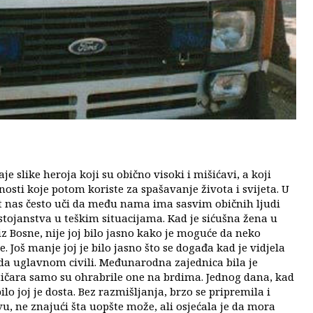
slike heroja koji su obično visoki i mišićavi, a koji
osti koje potom koriste za spašavanje života i svijeta. U
vot nas često uči da među nama ima sasvim običnih ljudi
stojanstva u teškim situacijama. Kad je sićušna ​ž​ena u
iz Bosne, nije joj bilo jasno kako je moguće da neko
 Još manje joj je bilo jasno što se događa kad je vidjela
a uglavnom civili. Međunarodna zajednica bila je
itičara samo su ohrabrile one na brdima. Jednog dana, kad
lo joj je dosta. Bez razmišljanja, brzo se pripremila i
 ne znajući šta uopšte može, ali osjećala je da mora