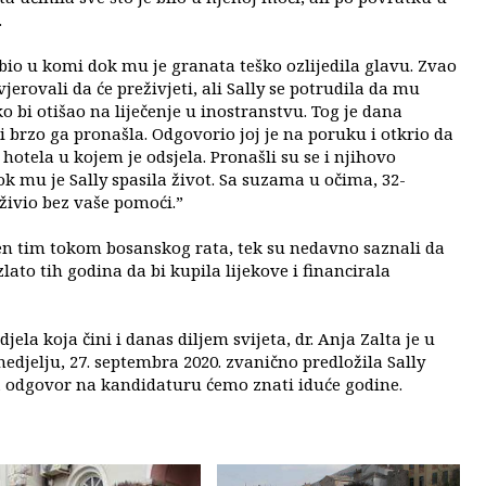
.
a bio u komi dok mu je granata teško ozlijedila glavu. Zvao
jerovali da će preživjeti, ali Sally se potrudila da mu
bi oti​š​ao na lije​č​enje u inostranstvu. Tog je dana
 brzo ga pronašla. Odgovorio joj je na poruku i otkrio da
hotela u kojem je odsjela. Pronašli su se i njihovo
k mu je Sally spasila život. Sa suzama u očima, 32-
eživio bez vaše pomoći.”
njen tim tokom bosanskog rata, tek su nedavno saznali da
lato tih godina da bi kupila lijekove i financirala
la koja ​č​ini i danas diljem svijeta, dr. Anja Zalta je u
djelju, 27. septembra 2020. zvani​č​no predlo​ž​ila Sally
odgovor na kandidaturu ​ć​emo znati idu​ć​e godine.